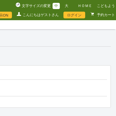
文字サイズの変更
中
大
ＨＯＭＥ
こどもよう
こんにちはゲストさん
予約カート
ログイン
示ON