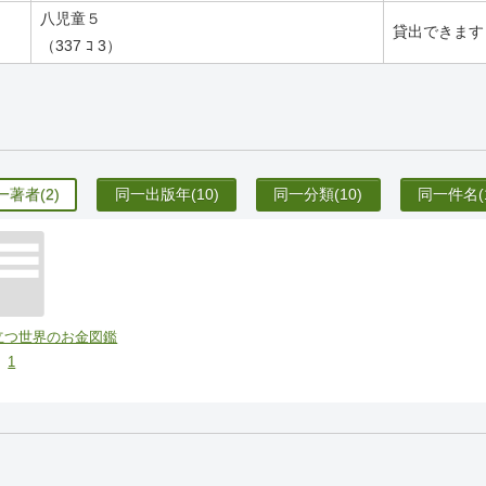
八児童５
貸出できます
（337 ｺ 3）
一著者
(2)
同一出版年
(10)
同一分類
(10)
同一件名
(
立つ世界のお金図鑑
1