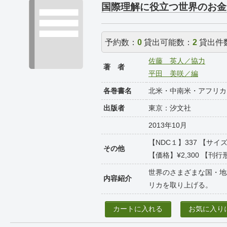
国際理解に役立つ世界のお金
予約数：
0
貸出可能数：
2
貸出件
佐藤 英人／協力
著 者
平田 美咲／編
各巻書名
北米・中南米・アフリカ
出版者
東京：汐文社
2013年10月
【NDC１】337 【サイズ
その他
【価格】¥2,300 【刊行形
世界のさまざまな国・地
内容紹介
リカを取り上げる。
カートに入れる
お気に入り