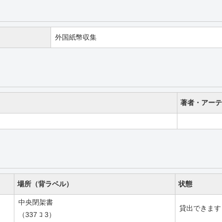
外国紙幣収集
著者・アーテ
場所（背ラベル）
状態
中央閉架書
貸出できます
（337 ｺ 3）