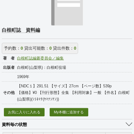
白根町誌 資料編
予約数：
0
貸出可能数：
0
貸出件数：
0
著 者
白根町誌編纂委員会／編集
出版者
白根町(山梨県)：白根町役場
1969年
【NDC１】291.51 【サイズ】27cm 【ページ数】539p
その他
【価格】¥0 【刊行形態】全集 【利用対象】一般 【件名】白根町
(山梨県)(ｼﾗﾈﾏﾁ(ﾔﾏﾅｼｹﾝ))
お気に入りに入れる
My本棚に追加する
資料毎の状態