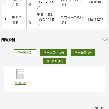
6
（YG 291.5
330019845
さ図
般
です
ｼ）
甲参・郷土
甲西図
一
館内利用の資料
7
（YG 291.5
610174302
書館
般
です
ｼ）
関連資料
同一著者
(1)
同一出版年
(10)
同一分類
(10)
同一件名
(10)
白根町誌