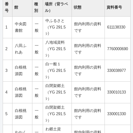
番
種
場所（背ラベ
館
状態
資料番号
号
別
ル）
中ふるさと
中央図
一
館内利用の資料
1
（YG 291.5
611138330
書館
般
です
ｼ）
八地域資料
八田ふ
一
館内利用の資料
2
（YG 291.5
7760000690
れあ
般
です
ｼ）
白一般１
白根桃
一
館内利用の資料
3
（YG 291.5
330038977
源図
般
です
ｼ）
白閉架郷土
白根桃
一
館内利用の資料
4
（YG 291.5
330010133
源図
般
です
ｼ）
白閉架郷土
白根桃
一
館内利用の資料
5
（YG 291.5
330001330
源図
般
です
ｼ）
わ郷土資
わかく
一
館内利用の資料