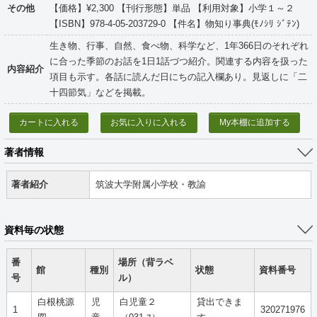
その他
【価格】¥2,300 【刊行形態】単品 【利用対象】小学１～２
【ISBN】978-4-05-203729-0 【件名】物知り事典(ﾓﾉｼﾘ ｼﾞﾃﾝ)
生き物、行事、自然、食べ物、科学など、1年366日のそれぞれ
に合った季節のお話を1日1話づつ紹介。関連する内容を扱った
内容紹介
項目も示す。各話に読んだ日にちの記入欄あり。見返しに「二
十四節気」などを掲載。
カートに入れる
お気に入りに入れる
My本棚に追加する
著者情報
著者紹介
筑波大学附属小学校・教諭
資料毎の状態
番
場所（背ラベ
館
種別
状態
資料番号
号
ル）
白根桃源
児
白児童２
貸出できま
1
320271976