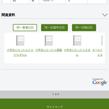
図
童
（031 ﾏ）
す
関連資料
同一著者
(10)
同一出版年
(10)
同一分類
(10)
小学生になったらとも
小学生になったら図鑑
小学生になったらえほ
オールカラー
だちずかん
ん
える!都
ＴＯＰ
サイトマップ