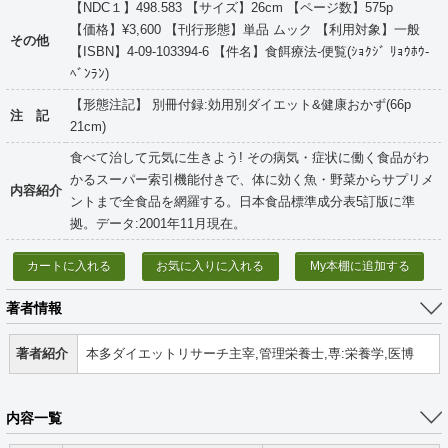
【NDC１】498.583 【サイズ】26cm 【ページ数】575p
【価格】¥3,600 【刊行形態】単品 ムック 【利用対象】一般
その他
【ISBN】4-09-103394-6 【件名】食餌療法-便覧(ｼｮｸｼﾞ ﾘｮｳﾎｳ-
ﾍﾞﾝﾗﾝ)
【形態注記】 別冊付録:効用別ダイエット&健康おかず(66p
注 記
21cm)
食べて治して元気に生きよう! その病気・症状に働く食品がわ
かるスーパー索引機能付きで、体に効く魚・野菜からサプリメ
内容紹介
ントまで全食品を網羅する。日本食品標準成分表5訂版に準
拠。データ:2001年11月現在。
カートに入れる
お気に入りに入れる
My本棚に追加する
著者情報
著者紹介
本多ダイエットリサーチ主宰,管理栄養士,専:栄養学,医博
内容一覧