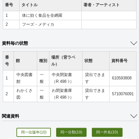
番号
タイトル
著者・アーティスト
1
体に効く食品を全網羅
2
フーズ・メディカ
資料毎の状態
番
場所（背ラベ
館
種別
状態
資料番号
号
ル）
中央図書
一
中央閉架書
貸出できま
1
610593808
館
般
（R 498 ｼ）
す
わかくさ
一
わ閉架書庫
貸出できま
2
5710076091
図
般
（R 498 ｼ）
す
関連資料
同一出版年
(10)
同一分類
(10)
同一件名
(10)