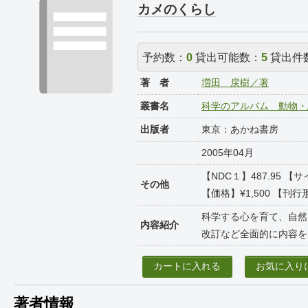
カメのくらし
予約数：
0
貸出可能数：
5
貸出件
著 者
増田 戻樹／著
叢書名
科学のアルバム 動物・
出版者
東京：あかね書房
2005年04月
【NDC１】487.95 【
その他
【価格】¥1,500 【刊行形
科学する心を育て、自然
内容紹介
改訂など全面的に内容を
カートに入れる
お気に入り
著者情報