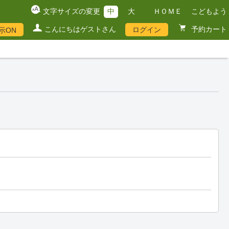
文字サイズの変更
中
大
ＨＯＭＥ
こどもよう
こんにちはゲストさん
予約カート
ログイン
示ON