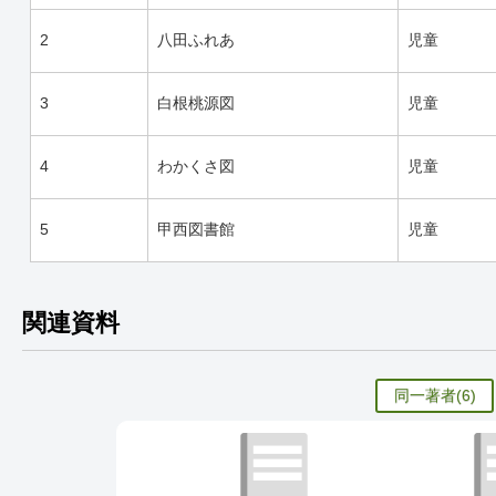
2
八田ふれあ
児童
3
白根桃源図
児童
4
わかくさ図
児童
5
甲西図書館
児童
関連資料
同一著者
(6)