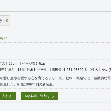
数：
0
鳥17
サイズ】23cm 【ページ数】51p
態】単品 【利用対象】小学生 【ISBN】4-251-03390-6 【件名】かめ(亀)
を愛し生命を愛する心を育てるシリーズ。動物・鳥編では、感動的な写
見直した、初版1986年刊の新装版。
に入れる
My本棚に追加する