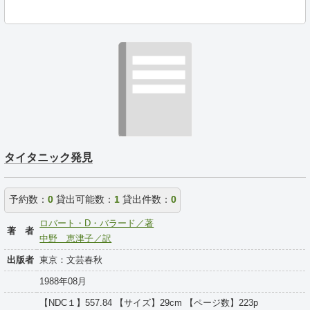
タイタニック発見
予約数：
0
貸出可能数：
1
貸出件数：
0
ロバート・D・バラード／著
著 者
中野 恵津子／訳
出版者
東京：文芸春秋
1988年08月
【NDC１】557.84 【サイズ】29cm 【ページ数】223p