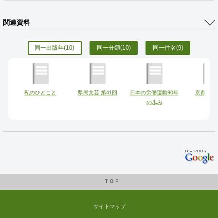
関連資料
同一出版年
(10)
同一分類
(10)
同一件名
(9)
私のひとこと
県民文芸 第41回
日本の労働運動90年
京都府の
の歩み
ＴＯＰ
サイトマップ