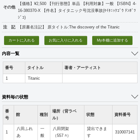
【価格】¥2,500 【刊行形態】単品 【利用対象】一般 【ISBN】4-
その他
16-380370-X 【件名】タイタニック号沈没事故(ﾀｲﾀﾆｯｸｺﾞｳ ﾁﾝﾎﾞﾂ
ｼﾞｺ)
注 記
【原書名注記】 原タイトル:The discovery of the Titanic
カートに入れる
お気に入りに入れる
My本棚に追加する
内容一覧
番号
タイトル
著者・アーティスト
1
Titanic
資料毎の状態
番
場所（背ラベ
館
種別
状態
資料番号
号
ル）
八田ふれ
一
八田閉架
貸出できま
1
310007141
あ
般
（557 ﾊ）
す