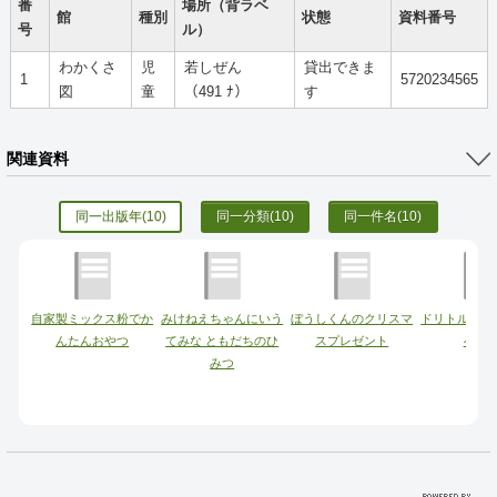
番
場所（背ラベ
館
種別
状態
資料番号
号
ル）
わかくさ
児
若しぜん
貸出できま
1
5720234565
図
童
（491 ﾅ）
す
関連資料
同一出版年
(10)
同一分類
(10)
同一件名
(10)
自家製ミックス粉でか
みけねえちゃんにいう
ぼうしくんのクリスマ
ドリトル先生
んたんおやつ
てみな ともだちのひ
スプレゼント
へ行
みつ