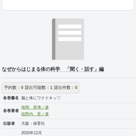
なぜからはじまる体の科学 「聞く・話す」編
予約数：
0
貸出可能数：
1
貸出件数：
0
各巻書名
脳と体にワクドキッ♡
挾間 章博／著
各巻著者
垣野内 景／著
出版者
大阪：保育社
2020年12月