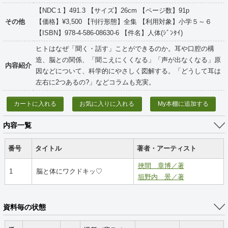
【NDC１】491.3 【サイズ】26cm 【ページ数】91p
その他
【価格】¥3,500 【刊行形態】全集 【利用対象】小学５～６
【ISBN】978-4-586-08630-6 【件名】人体(ｼﾞﾝﾀｲ)
ヒトはなぜ「聞く・話す」ことができるのか。耳や口腔の構
造、脳との関係、「聞こえにくくなる」「声が出なくなる」原
内容紹介
因などについて、科学的にやさしく図解する。「どうして耳は
左右に2つあるの?」などコラムも充実。
カートに入れる
お気に入りに入れる
My本棚に追加する
内容一覧
番号
タイトル
著者・アーティスト
挾間 章博／著
1
脳と体にワクドキッ♡
垣野内 景／著
資料毎の状態