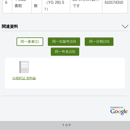
6
（YG 291.5
610174310
書館
般
です
ｼ）
関連資料
同一著者
(1)
同一出版年
(10)
同一分類
(10)
同一件名
(10)
白根町誌 資料編
ＴＯＰ