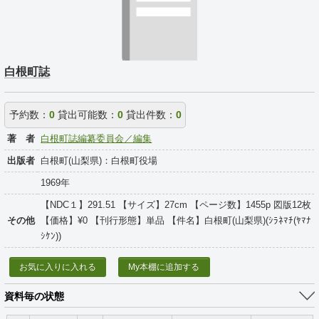
白根町誌
予約数：
0
貸出可能数：
0
貸出件数：
0
著 者
白根町誌編纂委員会／編集
出版者
白根町(山梨県)：白根町役場
1969年
【NDC１】291.51 【サイズ】27cm 【ページ数】1455p 図版12枚
その他
【価格】¥0 【刊行形態】単品 【件名】白根町(山梨県)(ｼﾗﾈﾏﾁ(ﾔﾏﾅ
ｼｹﾝ))
お気に入りに入れる
My本棚に追加する
資料毎の状態