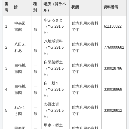
番
種
場所（背ラベ
館
状態
資料番号
号
別
ル）
中ふるさと
中央図
一
館内利用の資料
1
（YG 291.5
611138322
書館
般
です
ｼ）
八地域資料
八田ふ
一
館内利用の資料
2
（YG 291.5
7760000682
れあ
般
です
ｼ）
白閉架郷土
白根桃
一
館内利用の資料
3
（YG 291.5
330028796
源図
般
です
ｼ）
白一般１
白根桃
一
館内利用の資料
4
（YG 291.5
330038969
源図
般
です
ｼ）
わ郷土資
わかく
一
館内利用の資料
5
（YG 291.5
330028812
さ図
般
です
ｼ）
甲参・郷土
甲西図
一
館内利用の資料