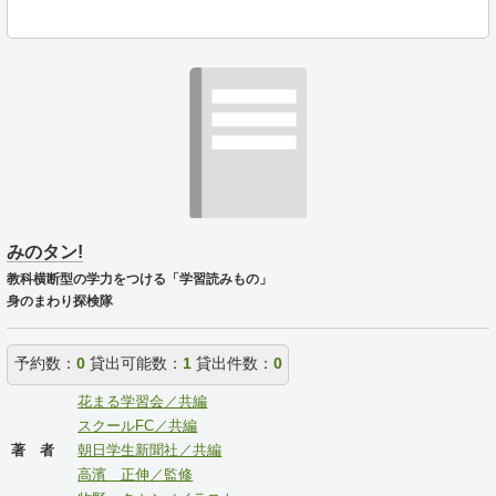
みのタン!
教科横断型の学力をつける「学習読みもの」
身のまわり探検隊
予約数：
0
貸出可能数：
1
貸出件数：
0
花まる学習会／共編
スクールFC／共編
著 者
朝日学生新聞社／共編
高濱 正伸／監修