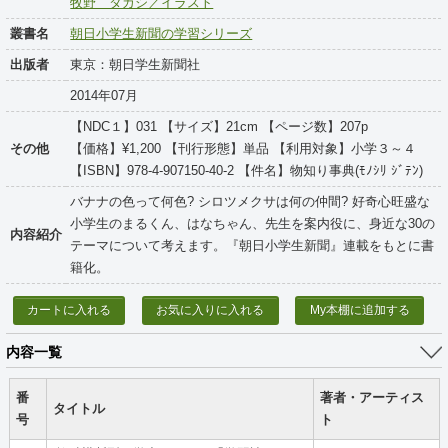
牧野 タカシ／イラスト
叢書名
朝日小学生新聞の学習シリーズ
出版者
東京：朝日学生新聞社
2014年07月
【NDC１】031 【サイズ】21cm 【ページ数】207p
その他
【価格】¥1,200 【刊行形態】単品 【利用対象】小学３～４
【ISBN】978-4-907150-40-2 【件名】物知り事典(ﾓﾉｼﾘ ｼﾞﾃﾝ)
バナナの色って何色? シロツメクサは何の仲間? 好奇心旺盛な
小学生のまるくん、はなちゃん、先生を案内役に、身近な30の
内容紹介
テーマについて考えます。『朝日小学生新聞』連載をもとに書
籍化。
カートに入れる
お気に入りに入れる
My本棚に追加する
内容一覧
番
著者・アーティス
タイトル
号
ト