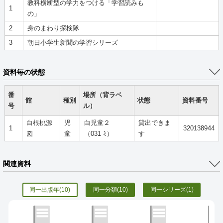
教科横断型の学力をつける「学習読みも
1
の」
2
身のまわり探検隊
3
朝日小学生新聞の学習シリーズ
資料毎の状態
番
場所（背ラベ
館
種別
状態
資料番号
号
ル）
白根桃源
児
白児童２
貸出できま
1
320138944
図
童
（031 ﾐ）
す
関連資料
同一出版年
(10)
同一分類
(10)
同一シリーズ
(1)