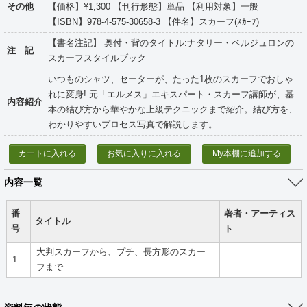
その他
【価格】¥1,300 【刊行形態】単品 【利用対象】一般
【ISBN】978-4-575-30658-3 【件名】スカーフ(ｽｶｰﾌ)
【書名注記】 奥付・背のタイトル:ナタリー・ベルジュロンの
注 記
スカーフスタイルブック
いつものシャツ、セーターが、たった1枚のスカーフでおしゃ
れに変身! 元「エルメス」エキスパート・スカーフ講師が、基
内容紹介
本の結び方から華やかな上級テクニックまで紹介。結び方を、
わかりやすいプロセス写真で解説します。
カートに入れる
お気に入りに入れる
My本棚に追加する
内容一覧
番
著者・アーティス
タイトル
号
ト
大判スカーフから、プチ、長方形のスカー
1
フまで