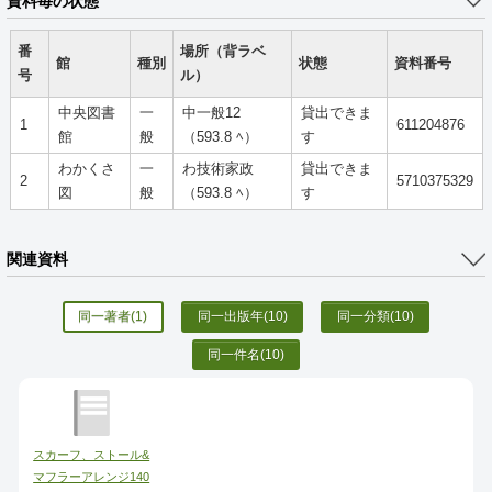
資料毎の状態
番
場所（背ラベ
館
種別
状態
資料番号
号
ル）
中央図書
一
中一般12
貸出できま
1
611204876
館
般
（593.8 ﾍ）
す
わかくさ
一
わ技術家政
貸出できま
2
5710375329
図
般
（593.8 ﾍ）
す
関連資料
同一著者
(1)
同一出版年
(10)
同一分類
(10)
同一件名
(10)
スカーフ、ストール&
マフラーアレンジ140