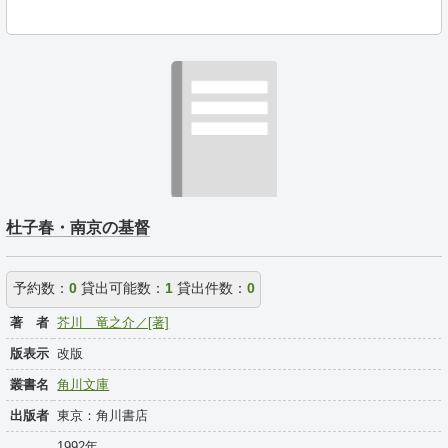
杜子春・南京の基督
予約数：
0
貸出可能数：
1
貸出件数：
0
著 者
芥川 竜之介／[著]
版表示
改版
叢書名
角川文庫
出版者
東京：角川書店
1992年