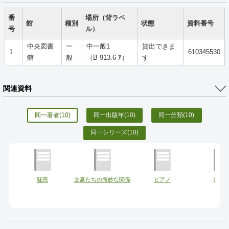
番
場所（背ラベ
館
種別
状態
資料番号
号
ル）
中央図書
一
中一般1
貸出できま
1
610345530
館
般
（B 913.6 ｱ）
す
関連資料
同一著者
(10)
同一出版年
(10)
同一分類
(10)
同一シリーズ
(10)
疑惑
文豪たちの微妙な関係
ピアノ
舞踏