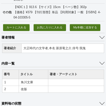
【NDC１】913.6 【サイズ】15cm 【ページ数】302p
その他
【価格】¥379 【刊行形態】単品 【利用対象】一般 【ISBN】4-
04-103305-5
カートに入れる
お気に入りに入れる
My本棚に追加する
著者情報
著者紹介
大正時代の文学者,本名:新原竜之介,俳号:我鬼
内容一覧
番号
タイトル
著者・アーティスト
1
角川文庫
2
改版
資料毎の状態