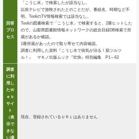
「こうじ水」で検索したが該当なし。
以前テレビで放映されたとのことだが、番組名、時期など不
明。TooliのTV情報検索では該当なし。
回答
Tooliの図書検索で「こうじ水」で検索すると、2冊ヒットした
プロ
ので、山梨県図書館情報ネットワークの総合目録DB検索で所
セス
蔵があるか確認。
1冊所蔵があったので取り寄せて内容確認。
調査に利用した資料『こうじ水で病気が治る！肌ツルツ
ル！』 マキノ出版ムック『壮快』特別編集 P1～62
調査
に利
用し
たＷ
ｅｂ
サイ
ト
現在、登録されているＵＲＬはありません
（表
示で
きな
い場