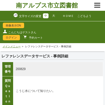
南アルプス市立図書館
中
大
ＨＯＭＥ
こどもよう
文字サイズの変更
画像表示ON
こんにちはゲストさん
ログイン
予約カート
メインメニュー
レファレンスデータサービス - 事例詳細
レファレンスデータサービス - 事例詳細
管理
200829
番号
質問
Ｑｕ
こうじ水について知りたい。
ｅｓ
ｔｉ
ｏｎ