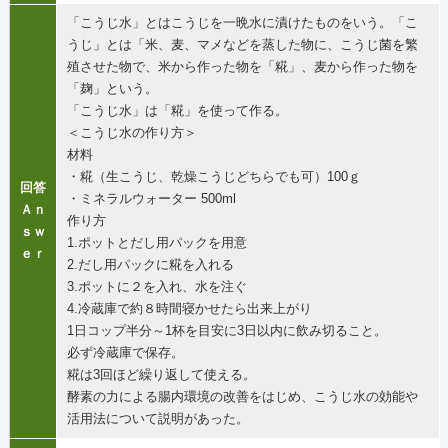
「こうじ水」とはこうじを一晩水に漬けたものをいう。「こ
うじ」とは「米、麦、マメなどを蒸した物に、こうじ菌を繁
殖させた物で、米から作った物を「糀」、麦から作った物を
「麹」という。
「こうじ水」は「糀」を使って作る。
＜こうじ水の作り方＞
材料
・糀（生こうじ、乾燥こうじどちらでも可）100ｇ
回答
・ミネラルウォーター 500ml
Ａｎ
作り方
ｓｗ
1.ポットとだし用パックを用意
ｅｒ
2.だし用パックに糀を入れる
3.ポットに２を入れ、水を注ぐ
4.冷蔵庫で約８時間寝かせたら出来上がり
1日コップ半分～1杯を目安に3日以内に飲み切ること。
必ず冷蔵庫で保存。
糀は3回ほど繰り返して使える。
酵素の力による腸内環境の改善をはじめ、こうじ水の効能や
活用法について説明があった。