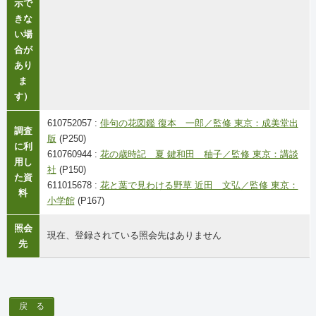
示で
きな
い場
合が
あり
ま
す）
610752057 :
俳句の花図鑑 復本 一郎／監修 東京：成美堂出
調査
版
(P250)
に利
610760944 :
花の歳時記 夏 鍵和田 秞子／監修 東京：講談
用し
社
(P150)
た資
611015678 :
花と葉で見わける野草 近田 文弘／監修 東京：
料
小学館
(P167)
照会
現在、登録されている照会先はありません
先
戻 る