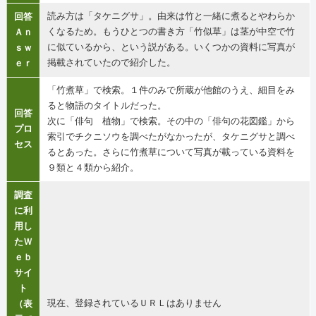
読み方は「タケニグサ」。由来は竹と一緒に煮るとやわらか
回答
くなるため。もうひとつの書き方「竹似草」は茎が中空で竹
Ａｎ
に似ているから、という説がある。いくつかの資料に写真が
ｓｗ
掲載されていたので紹介した。
ｅｒ
「竹煮草」で検索。１件のみで所蔵が他館のうえ、細目をみ
ると物語のタイトルだった。
回答
次に「俳句 植物」で検索。その中の「俳句の花図鑑」から
プロ
索引でチクニソウを調べたがなかったが、タケニグサと調べ
セス
るとあった。さらに竹煮草について写真が載っている資料を
９類と４類から紹介。
調査
に利
用し
たＷ
ｅｂ
サイ
ト
現在、登録されているＵＲＬはありません
（表