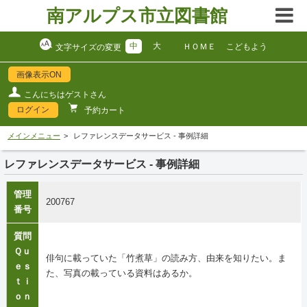
南アルプス市立図書館
中
大
ＨＯＭＥ
こどもよう
文字サイズの変更
画像表示ON
こんにちはゲストさん
ログイン
予約カート
メインメニュー
レファレンスデータサービス - 事例詳細
レファレンスデータサービス - 事例詳細
管理
200767
番号
質問
Ｑｕ
俳句に載っていた「竹煮草」の読み方、由来を知りたい。ま
ｅｓ
た、写真の載っている資料はあるか。
ｔｉ
ｏｎ