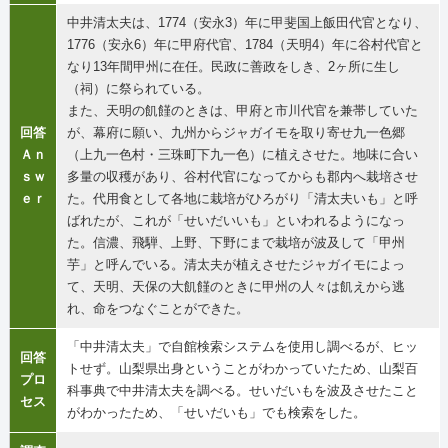
中井清太夫は、1774（安永3）年に甲斐国上飯田代官となり、
1776（安永6）年に甲府代官、1784（天明4）年に谷村代官と
なり13年間甲州に在任。民政に善政をしき、2ヶ所に生し
（祠）に祭られている。
また、天明の飢饉のときは、甲府と市川代官を兼帯していた
回答
が、幕府に願い、九州からジャガイモを取り寄せ九一色郷
Ａｎ
（上九一色村・三珠町下九一色）に植えさせた。地味に合い
ｓｗ
多量の収穫があり、谷村代官になってからも郡内へ栽培させ
ｅｒ
た。代用食として各地に栽培がひろがり「清太夫いも」と呼
ばれたが、これが「せいだいいも」といわれるようになっ
た。信濃、飛騨、上野、下野にまで栽培が波及して「甲州
芋」と呼んでいる。清太夫が植えさせたジャガイモによっ
て、天明、天保の大飢饉のときに甲州の人々は飢えから逃
れ、命をつなぐことができた。
「中井清太夫」で自館検索システムを使用し調べるが、ヒッ
回答
トせず。山梨県出身ということがわかっていたため、山梨百
プロ
科事典で中井清太夫を調べる。せいだいもを波及させたこと
セス
がわかったため、「せいだいも」でも検索をした。