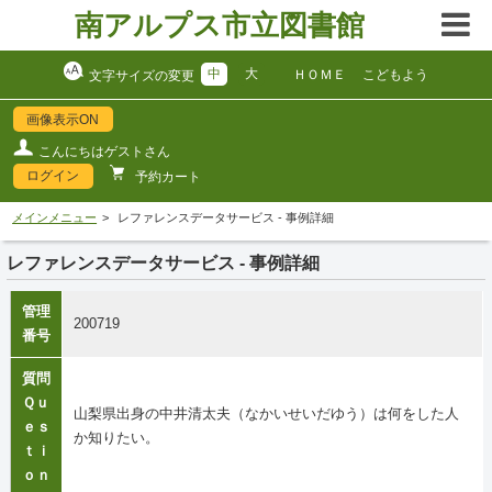
南アルプス市立図書館
中
大
ＨＯＭＥ
こどもよう
文字サイズの変更
画像表示ON
こんにちはゲストさん
ログイン
予約カート
メインメニュー
レファレンスデータサービス - 事例詳細
レファレンスデータサービス - 事例詳細
管理
200719
番号
質問
Ｑｕ
山梨県出身の中井清太夫（なかいせいだゆう）は何をした人
ｅｓ
か知りたい。
ｔｉ
ｏｎ