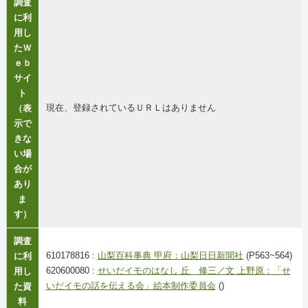
調査
に利
用し
たＷ
ｅｂ
サイ
ト
現在、登録されているＵＲＬはありません
（表
示で
きな
い場
合が
あり
ま
す）
調査
610178816 :
山梨百科事典 甲府：山梨日日新聞社
(P563~564)
に利
620600080 :
せいだイモのはなし 丘 修三／文 上野原：「せ
用し
いだイモの話を伝える会」絵本制作委員会
()
た資
料