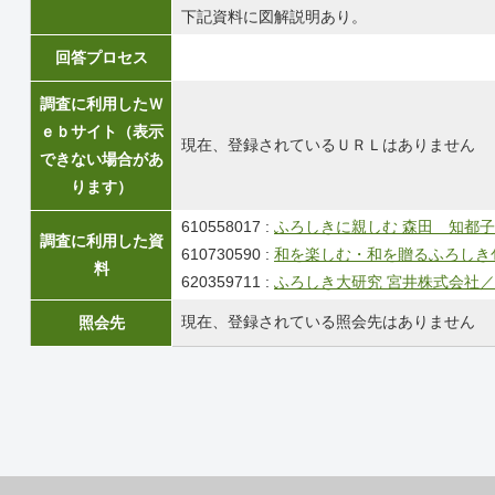
下記資料に図解説明あり。
回答プロセス
調査に利用したＷ
ｅｂサイト（表示
現在、登録されているＵＲＬはありません
できない場合があ
ります）
610558017 :
ふろしきに親しむ 森田 知都子
調査に利用した資
610730590 :
和を楽しむ・和を贈るふろしき
料
620359711 :
ふろしき大研究 宮井株式会社／
現在、登録されている照会先はありません
照会先