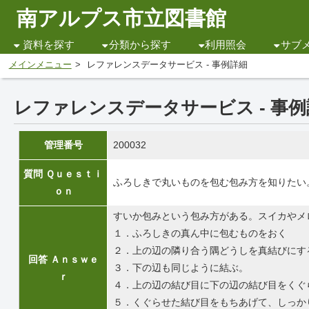
南アルプス市立図書館
資料を探す
分類から探す
利用照会
サブ
メインメニュー
レファレンスデータサービス - 事例詳細
レファレンスデータサービス - 事
管理番号
200032
質問 Ｑｕｅｓｔｉ
ふろしきで丸いものを包む包み方を知りたい
ｏｎ
すいか包みという包み方がある。スイカやメ
１．ふろしきの真ん中に包むものをおく
２．上の辺の隣り合う隅どうしを真結びにす
回答 Ａｎｓｗｅ
３．下の辺も同じように結ぶ。
ｒ
４．上の辺の結び目に下の辺の結び目をくぐ
５．くぐらせた結び目をもちあげて、しっか