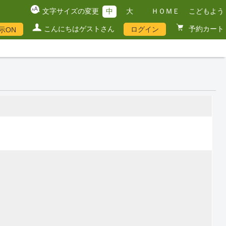
文字サイズの変更
中
大
ＨＯＭＥ
こどもよう
こんにちはゲストさん
予約カート
ログイン
示ON