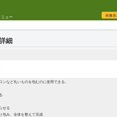
画像表
メニュー
例詳細
。
ロンなど丸いものを包むのに使用できる。
る
らせる
り包み、全体を整えて完成