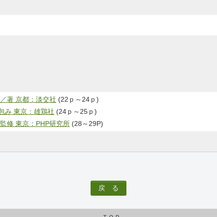
／著 京都：淡交社
(22ｐ～24ｐ)
包み 東京：雄鶏社
(24ｐ～25ｐ)
監修 東京：PHP研究所
(28～29P)
戻 る